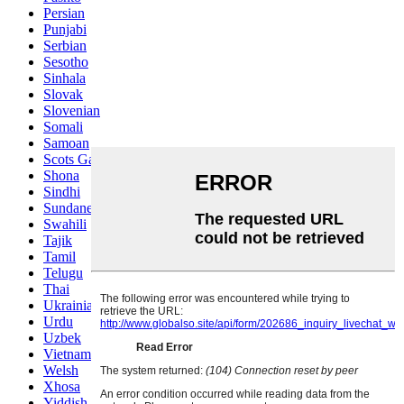
Persian
Punjabi
Serbian
Sesotho
Sinhala
Slovak
Slovenian
Somali
Samoan
Scots Gaelic
Shona
Sindhi
Sundanese
Swahili
Tajik
Tamil
Telugu
Thai
Ukrainian
Urdu
Uzbek
Vietnamese
Welsh
Xhosa
Yiddish