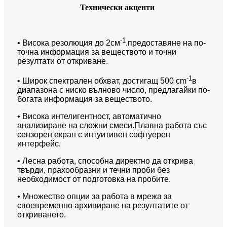
Технически акценти
-1
• Висока резолюция до 2см
.предоставяне на по-
точна информация за веществото и точни
резултати от откриване.
-1
• Широк спектрален обхват, достигащ 500 cm
в
диапазона с ниско вълново число, предлагайки по-
богата информация за веществото.
• Висока интелигентност, автоматично
анализиране на сложни смеси.Плавна работа със
сензорен екран с интуитивен софтуерен
интерфейс.
• Лесна работа, способна директно да открива
твърди, прахообразни и течни проби без
необходимост от подготовка на пробите.
• Множество опции за работа в мрежа за
своевременно архивиране на резултатите от
откриването.