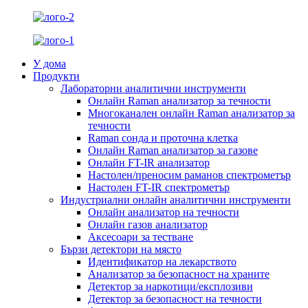
У дома
Продукти
Лабораторни аналитични инструменти
Онлайн Raman анализатор за течности
Многоканален онлайн Raman анализатор за
течности
Raman сонда и проточна клетка
Онлайн Raman анализатор за газове
Онлайн FT-IR анализатор
Настолен/преносим раманов спектрометър
Настолен FT-IR спектрометър
Индустриални онлайн аналитични инструменти
Онлайн анализатор на течности
Онлайн газов анализатор
Аксесоари за тестване
Бързи детектори на място
Идентификатор на лекарството
Анализатор за безопасност на храните
Детектор за наркотици/експлозиви
Детектор за безопасност на течности