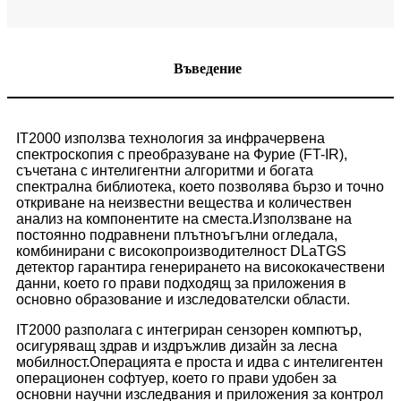
Въведение
IT2000 използва технология за инфрачервена
спектроскопия с преобразуване на Фурие (FT-IR),
съчетана с интелигентни алгоритми и богата
спектрална библиотека, което позволява бързо и точно
откриване на неизвестни вещества и количествен
анализ на компонентите на сместа.Използване на
постоянно подравнени плътноъгълни огледала,
комбинирани с високо
производителност DLaTGS
детектор гарантира генерирането на висококачествени
данни, което го прави подходящ за приложения в
основно образование и изследователски области.
IT2000 разполага с интегриран сензорен компютър,
осигуряващ здрав и издръжлив дизайн за лесна
мобилност.Операцията е проста и идва с интелигентен
операционен софтуер, което го прави удобен за
основни научни изследвания и приложения за контрол