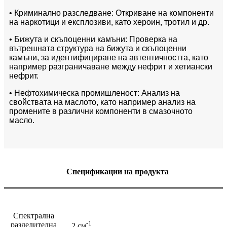
• Криминално разследване: Откриване на компоненти
на наркотици и експлозиви, като хероин, тротил и др.
• Бижута и скъпоценни камъни: Проверка на
вътрешната структура на бижута и скъпоценни
камъни, за идентифициране на автентичността, като
например разграничаване между нефрит и хетиански
нефрит.
• Нефтохимическа промишленост: Анализ на
свойствата на маслото, като например анализ на
промените в различни компоненти в смазочното
масло.
Спецификации на продукта
Спектрална
-1
разделителна
2 см