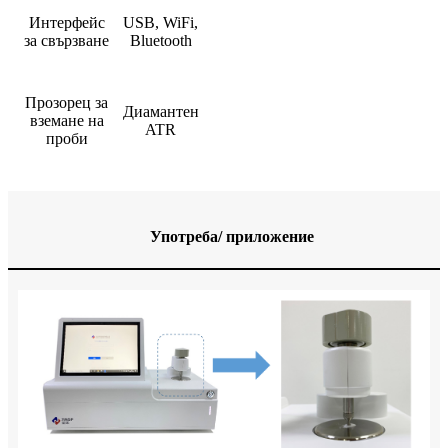
Интерфейс
USB, WiFi,
за свързване
Bluetooth
Прозорец за
Диамантен
вземане на
ATR
проби
Употреба/ приложение