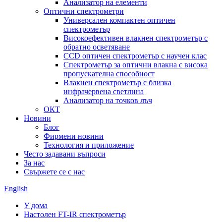
Анализатор на елементи
Оптични спектрометри
Универсален компактен оптичен
спектрометър
Високоефективен влакнен спектрометър с
обратно осветяване
CCD оптичен спектрометър с научен клас
Спектрометър за оптични влакна с висока
пропускателна способност
Влакнен спектрометър с близка
инфрачервена светлина
Анализатор на точков лъч
ОКТ
Новини
Блог
Фирмени новини
Технология и приложение
Често задавани въпроси
За нас
Свържете се с нас
English
У дома
Настолен FT-IR спектрометър