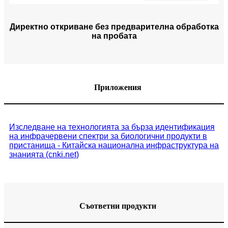
Директно откриване без предварителна обработка
на пробата
Приложения
Изследване на технологията за бърза идентификация
на инфрачервени спектри за биологични продукти в
пристанища - Китайска национална инфраструктура на
знанията (cnki.net)
Съответни продукти