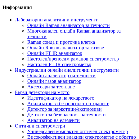
Информация
Лабораторни аналитични инструменти
Онлайн Raman анализатор за течности
Многоканален онлайн Raman анализатор за
течности
Raman сонда и проточна клетка
Онлайн Raman анализатор за газове
Онлайн FT-IR анализатор
Настолен/преносим раманов спектрометър
Настолен FT-IR спектрометър
Индустриални онлайн аналитични инструменти
Онлайн анализатор на течности
Онлайн газов анализатор
Аксесоари за тестване
Бързи детектори на място
Идентификатор на лекарството
Анализатор за безопасност на храните
Детектор за наркотици/експлозиви
Детектор за безопасност на течности
Анализатор на елементи
Оптични спектрометри
Универсален компактен оптичен спектрометър
Високоефективен влакнен спектрометър с обратно