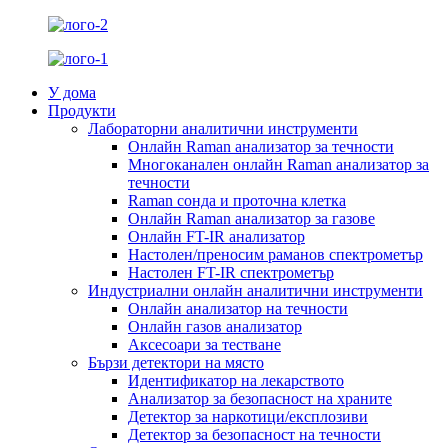
У дома
Продукти
Лабораторни аналитични инструменти
Онлайн Raman анализатор за течности
Многоканален онлайн Raman анализатор за
течности
Raman сонда и проточна клетка
Онлайн Raman анализатор за газове
Онлайн FT-IR анализатор
Настолен/преносим раманов спектрометър
Настолен FT-IR спектрометър
Индустриални онлайн аналитични инструменти
Онлайн анализатор на течности
Онлайн газов анализатор
Аксесоари за тестване
Бързи детектори на място
Идентификатор на лекарството
Анализатор за безопасност на храните
Детектор за наркотици/експлозиви
Детектор за безопасност на течности