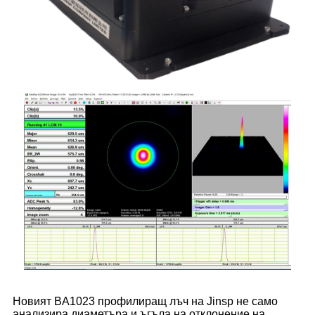
Новият BA1023 профилиращ лъч на Jinsp не само
анализира диаметъра и ъгъла на отклонение на