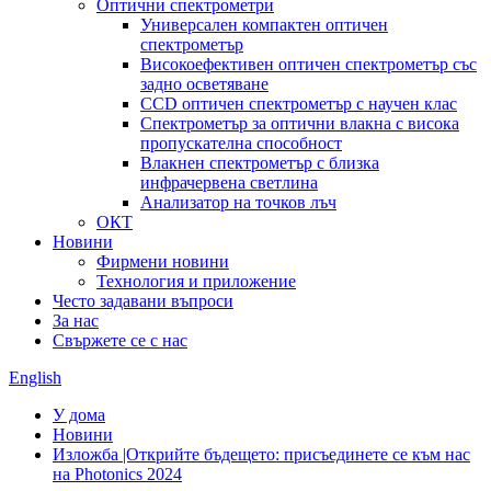
Оптични спектрометри
Универсален компактен оптичен
спектрометър
Високоефективен оптичен спектрометър със
задно осветяване
CCD оптичен спектрометър с научен клас
Спектрометър за оптични влакна с висока
пропускателна способност
Влакнен спектрометър с близка
инфрачервена светлина
Анализатор на точков лъч
ОКТ
Новини
Фирмени новини
Технология и приложение
Често задавани въпроси
За нас
Свържете се с нас
English
У дома
Новини
Изложба |Открийте бъдещето: присъединете се към нас
на Photonics 2024