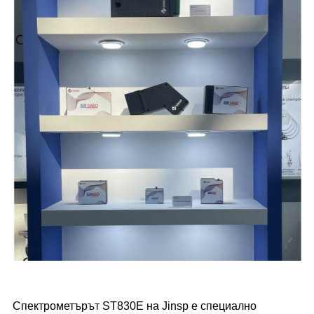
Спектрометърът ST830E на Jinsp е специално