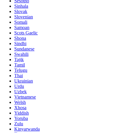
Sesotho
Sinhala
Slovak
Slovenian
Somali
Samoan
Scots Gaelic
Shona
Sindhi
Sundanese
Swahili
Tajik
Tamil
Telugu
Thai
Ukrainian
Urdu
Uzbek
Vietnamese
Welsh
Xhosa
Yiddish
Yoruba
Zulu
Kinyarwanda