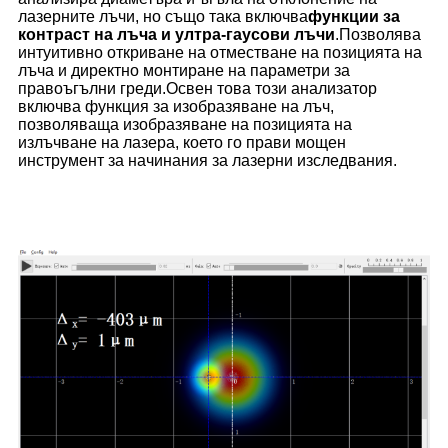
лазерните лъчи, но също така включва
функции за
контраст на лъча и ултра-гаусови лъчи
.Позволява
интуитивно откриване на отместване на позицията на
лъча и директно монтиране на параметри за
правоъгълни греди.Освен това този анализатор
включва функция за изобразяване на лъч,
позволяваща изобразяване на позицията на
излъчване на лазера, което го прави мощен
инструмент за начинания за лазерни изследвания.