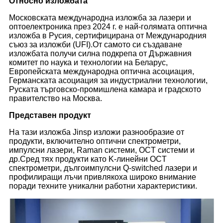
Относно изложбата
Московската международна изложба за лазери и
оптоелектроника през 2024 г. е най-голямата оптична
изложба в Русия, сертифицирана от Международния
съюз за изложби (UFI).От самото си създаване
изложбата получи силна подкрепа от Държавния
комитет по наука и технологии на Беларус,
Европейската международна оптична асоциация,
Германската асоциация за индустриални технологии,
Руската търговско-промишлена камара и градското
правителство на Москва.
Представен продукт
На тази изложба Jinsp изложи разнообразие от
продукти, включително оптични спектрометри,
импулсни лазери, Raman системи, OCT системи и
др.Сред тях продукти като K-линейни OCT
спектрометри, дългоимпулсни Q-switched лазери и
профилиращи лъчи привлякоха широко внимание
поради техните уникални работни характеристики.