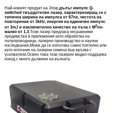
Най-новият продукт на Jinsp,
дълъг импулс Q-
switched твърдотелен лазер, характеризиращ се с
типична ширина на импулса от 67ns, честота на
повторение от 3kHz, енергия на единичен импулс
2
от 3mJ и изключително качество на лъча с M
по-
малко от 1,3.
Този лазер предлага несравними
предимства в приложения като обработка на
полупроводници, лазерно производство и научни
изследвания.Може да се използва самостоятелно или
като източник на лазерни семена във връзка с
усилватели.Освен това този лазерен модел поддържа
изход с много дължини на вълната.