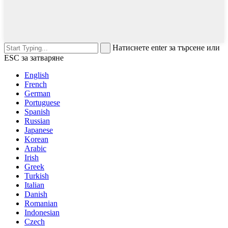
Натиснете enter за търсене или
ESC за затваряне
English
French
German
Portuguese
Spanish
Russian
Japanese
Korean
Arabic
Irish
Greek
Turkish
Italian
Danish
Romanian
Indonesian
Czech