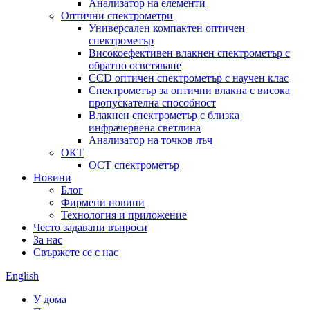
Анализатор на елементи
Оптични спектрометри
Универсален компактен оптичен
спектрометър
Високоефективен влакнен спектрометър с
обратно осветяване
CCD оптичен спектрометър с научен клас
Спектрометър за оптични влакна с висока
пропускателна способност
Влакнен спектрометър с близка
инфрачервена светлина
Анализатор на точков лъч
ОКТ
OCT спектрометър
Новини
Блог
Фирмени новини
Технология и приложение
Често задавани въпроси
За нас
Свържете се с нас
English
У дома