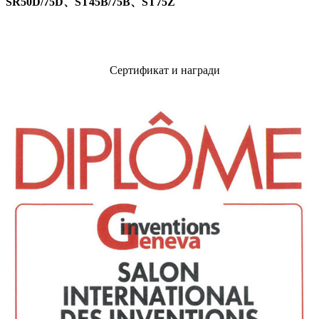
SR50D/75D、ST45B/75B、ST75Z
Сертификат и награди