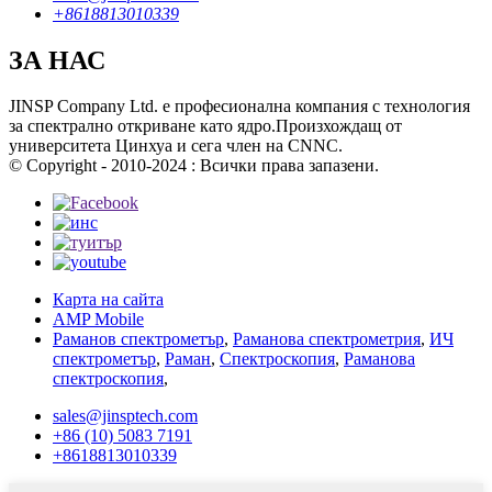
+8618813010339
ЗА НАС
JINSP Company Ltd. е професионална компания с технология
за спектрално откриване като ядро.Произхождащ от
университета Цинхуа и сега член на CNNC.
© Copyright - 2010-2024 : Всички права запазени.
Карта на сайта
AMP Mobile
Раманов спектрометър
,
Раманова спектрометрия
,
ИЧ
спектрометър
,
Раман
,
Спектроскопия
,
Раманова
спектроскопия
,
sales@jinsptech.com
+86 (10) 5083 7191
+8618813010339