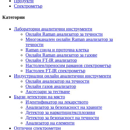
Продукти
Спектрометър
Категории
Лабораторни аналитични инструменти
Онлайн Raman анализатор за течности
Многоканален онлайн Raman анализатор за
течности
Raman сонда и проточна клетка
Онлайн Raman анализатор за газове
Онлайн FT-IR анализатор
Настолен/преносим раманов спектрометър
Настолен FT-IR спектрометър
Индустриални онлайн аналитични инструменти
Онлайн анализатор на течности
Онлайн газов анализатор
Аксесоари за тестване
Бързи детектори на място
Идентификатор на лекарството
Анализатор за безопасност на храните
Детектор за наркотици/експлозиви
Детектор за безопасност на течности
Анализатор на елементи
Оптични спектрометри