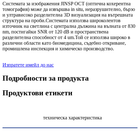
Системата за изображения JINSP OCT (оптична кохерентна
томография) може да извършва in situ, неразрушително, бързо
и ултрависоко разделителна 3D визуализация на вътрешната
структура на проби.Системата използва широколентов
източник на светлина с централна дължина на вълната от 830
nm, постигайки SNR от 120 dB и пространствена
разделителна способност от 4 um.Той се използва широко в
различни области като биомедицина, съдебно откриване,
промишлена инспекция и химическо производство.
Изпратете имейл до нас
Подробности за продукта
Продуктови етикети
техническа характеристика