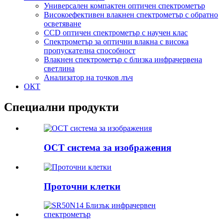
Универсален компактен оптичен спектрометър
Високоефективен влакнен спектрометър с обратно
осветяване
CCD оптичен спектрометър с научен клас
Спектрометър за оптични влакна с висока
пропускателна способност
Влакнен спектрометър с близка инфрачервена
светлина
Анализатор на точков лъч
ОКТ
Специални продукти
OCT система за изображения
Проточни клетки