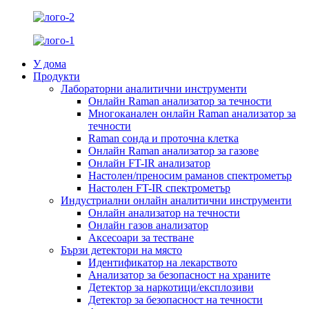
У дома
Продукти
Лабораторни аналитични инструменти
Онлайн Raman анализатор за течности
Многоканален онлайн Raman анализатор за
течности
Raman сонда и проточна клетка
Онлайн Raman анализатор за газове
Онлайн FT-IR анализатор
Настолен/преносим раманов спектрометър
Настолен FT-IR спектрометър
Индустриални онлайн аналитични инструменти
Онлайн анализатор на течности
Онлайн газов анализатор
Аксесоари за тестване
Бързи детектори на място
Идентификатор на лекарството
Анализатор за безопасност на храните
Детектор за наркотици/експлозиви
Детектор за безопасност на течности